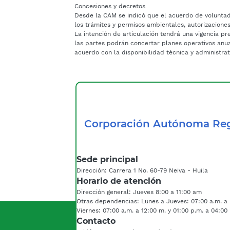
Concesiones y decretos
Desde la CAM se indicó que el acuerdo de voluntad
los trámites y permisos ambientales, autorizaciones
La intención de articulación tendrá una vigencia pr
las partes podrán concertar planes operativos anua
acuerdo con la disponibilidad técnica y administrat
Corporación Autónoma Reg
Sede principal
Dirección: Carrera 1 No. 60-79 Neiva - Huila
Horario de atención
Dirección general: Jueves 8:00 a 11:00 am
Otras dependencias: Lunes a Jueves: 07:00 a.m. a 
Viernes: 07:00 a.m. a 12:00 m. y 01:00 p.m. a 04:00
Contacto