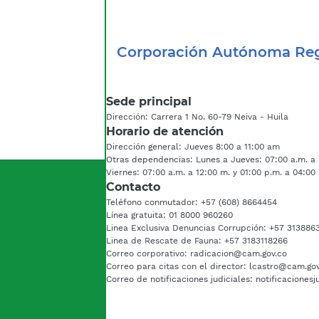
Corporación Autónoma Reg
Sede principal
Dirección: Carrera 1 No. 60-79 Neiva - Huila
Horario de atención
Dirección general: Jueves 8:00 a 11:00 am
Otras dependencias: Lunes a Jueves: 07:00 a.m. a 
Viernes: 07:00 a.m. a 12:00 m. y 01:00 p.m. a 04:00
Contacto
Teléfono conmutador: +57 (608) 8664454
Línea gratuita: 01 8000 960260
Linea Exclusiva Denuncias Corrupción: +57 313886
Linea de Rescate de Fauna: +57 3183118266
Correo corporativo: radicacion@cam.gov.co
Correo para citas con el director: lcastro@cam.go
Correo de notificaciones judiciales: notificaciones