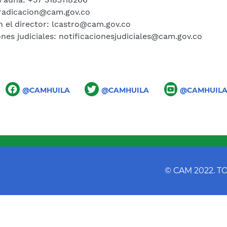
 radicacion@cam.gov.co
n el director: lcastro@cam.gov.co
nes judiciales: notificacionesjudiciales@cam.gov.co
@CAMHUILA
@CAMHUILA
@CAMHUIL
© CAM 2022. 