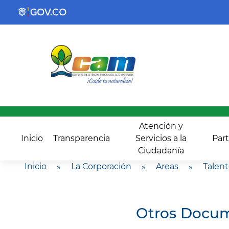
Atención y
Inicio
Transparencia
Servicios a la
Part
Ciudadanía
Inicio
»
La Corporación
»
Areas
»
Talen
Otros Docu