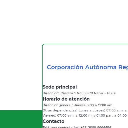
Corporación Autónoma Reg
Sede principal
Dirección: Carrera 1 No. 60-79 Neiva - Huila
Horario de atención
Dirección general: Jueves 8:00 a 11:00 am
Otras dependencias: Lunes a Jueves: 07:00 a.m. a 
Viernes: 07:00 a.m. a 12:00 m. y 01:00 p.m. a 04:00
Contacto
Teléfono conmutador: +57 (608) 8664454