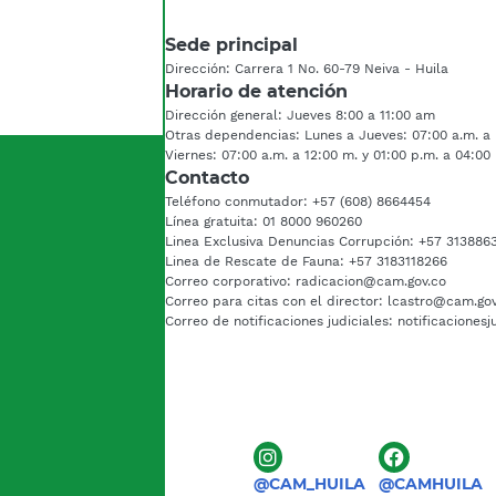
Sede principal
Dirección: Carrera 1 No. 60-79 Neiva - Huila
Horario de atención
Dirección general: Jueves 8:00 a 11:00 am
Otras dependencias: Lunes a Jueves: 07:00 a.m. a 
Viernes: 07:00 a.m. a 12:00 m. y 01:00 p.m. a 04:00
Contacto
Teléfono conmutador: +57 (608) 8664454
Línea gratuita: 01 8000 960260
Linea Exclusiva Denuncias Corrupción: +57 313886
Linea de Rescate de Fauna: +57 3183118266
Correo corporativo: radicacion@cam.gov.co
Correo para citas con el director: lcastro@cam.go
Correo de notificaciones judiciales: notificaciones
@CAM_HUILA
@CAMHUILA