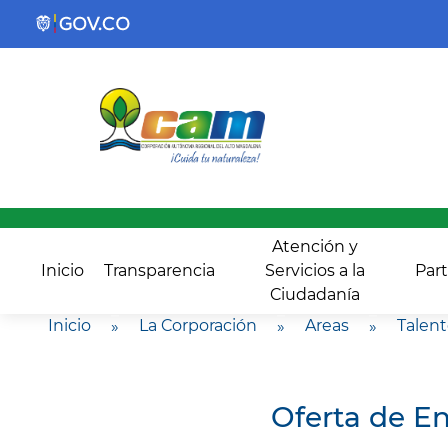
Atención y
Inicio
Transparencia
Servicios a la
Part
Ciudadanía
Inicio
»
La Corporación
»
Areas
»
Talen
Oferta de E