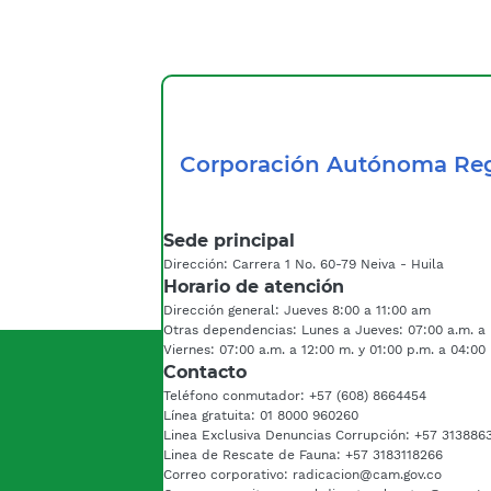
Corporación Autónoma Reg
Sede principal
Dirección: Carrera 1 No. 60-79 Neiva - Huila
Horario de atención
Dirección general: Jueves 8:00 a 11:00 am
Otras dependencias: Lunes a Jueves: 07:00 a.m. a 
Viernes: 07:00 a.m. a 12:00 m. y 01:00 p.m. a 04:00
Contacto
Teléfono conmutador: +57 (608) 8664454
Línea gratuita: 01 8000 960260
Linea Exclusiva Denuncias Corrupción: +57 313886
Linea de Rescate de Fauna: +57 3183118266
Correo corporativo: radicacion@cam.gov.co